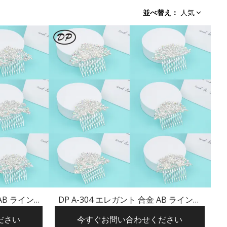
並べ替え
：
人気
 AB ラインス
DP A-304 エレガント 合金 AB ラインス
ピン
トーン パール フラワー ヘアピン
ださい
今すぐお問い合わせください