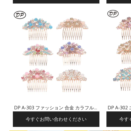
DP A-303 ファッション 合金 カラフルな
DP A-3
ラインストーン パール フラワー ヘアピ
インストー
今すぐお問い合わせください
今す
ン