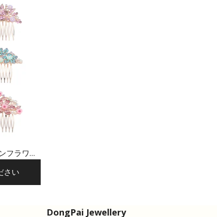
ーンフラワー
ださい
DongPai Jewellery