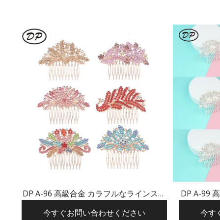
DP A-96 高級合金 カラフルなラインスト
DP A-9
ーン パール バタフライ ピーコック フラ
ー
今すぐお問い合わせください
今す
ワー ヘアピン