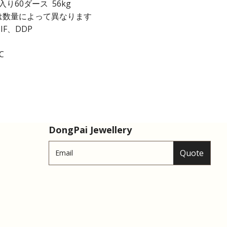
り60ダース 56kg
 日は数量によって異なります
IF、DDP
C
DongPai Jewellery
Quote