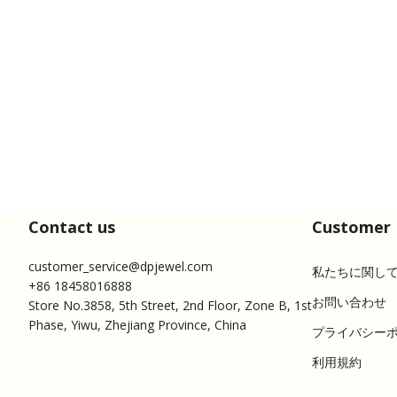
Contact us
Customer 
customer_service@dpjewel.com
私たちに関し
+86 18458016888
お問い合わせ
Store No.3858, 5th Street, 2nd Floor, Zone B, 1st
Phase, Yiwu, Zhejiang Province, China
プライバシー
利用規約