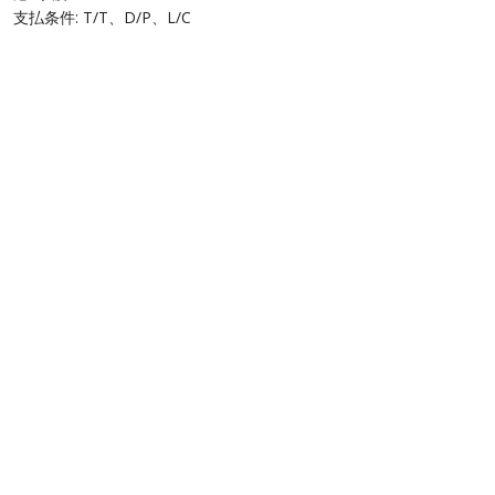
支払条件: T/T、D/P、L/C