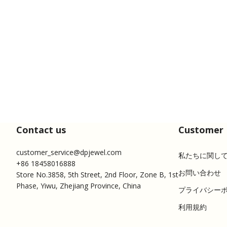
Contact us
Customer 
customer_service@dpjewel.com
私たちに関し
+86 18458016888
お問い合わせ
Store No.3858, 5th Street, 2nd Floor, Zone B, 1st
Phase, Yiwu, Zhejiang Province, China
プライバシー
利用規約