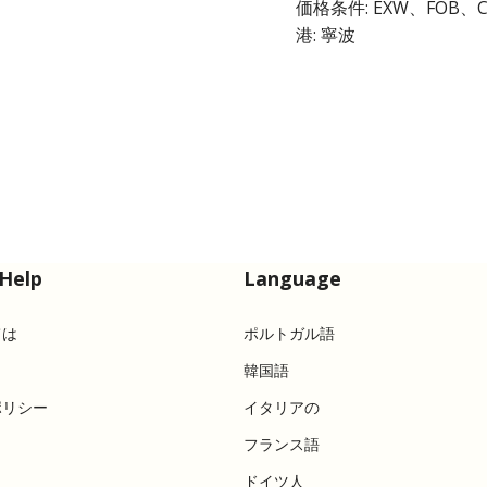
価格条件: EXW、FOB、C
港: 寧波
Help
Language
ては
ポルトガル語
韓国語
ポリシー
イタリアの
フランス語
ドイツ人