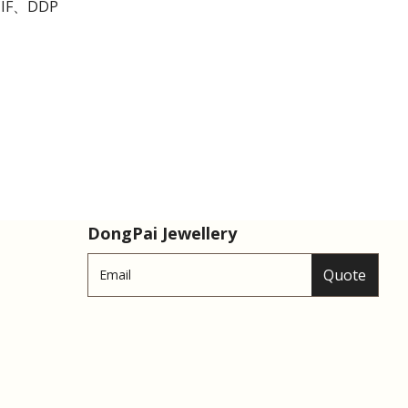
IF、DDP
DongPai Jewellery
Quote