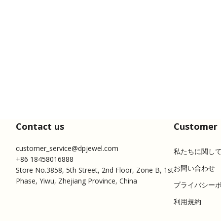
Contact us
Customer 
customer_service@dpjewel.com
私たちに関し
+86 18458016888
お問い合わせ
Store No.3858, 5th Street, 2nd Floor, Zone B, 1st
Phase, Yiwu, Zhejiang Province, China
プライバシー
利用規約