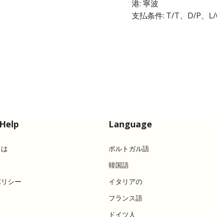
港: 寧波
支払条件: T/T、D/P、L/
Help
Language
ては
ポルトガル語
韓国語
ポリシー
イタリアの
フランス語
ドイツ人