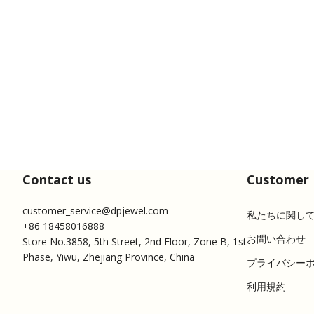
Contact us
Customer 
customer_service@dpjewel.com
私たちに関し
+86 18458016888
お問い合わせ
Store No.3858, 5th Street, 2nd Floor, Zone B, 1st
Phase, Yiwu, Zhejiang Province, China
プライバシー
利用規約