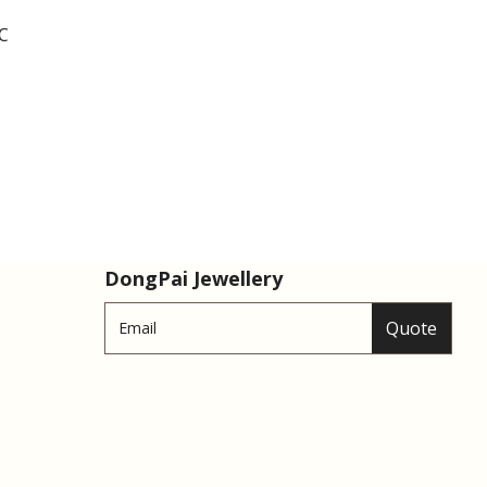
C
DongPai Jewellery
Quote