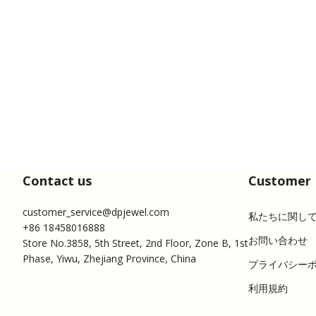
Contact us
Customer 
customer_service@dpjewel.com
私たちに関し
+86 18458016888
お問い合わせ
Store No.3858, 5th Street, 2nd Floor, Zone B, 1st
Phase, Yiwu, Zhejiang Province, China
プライバシー
利用規約