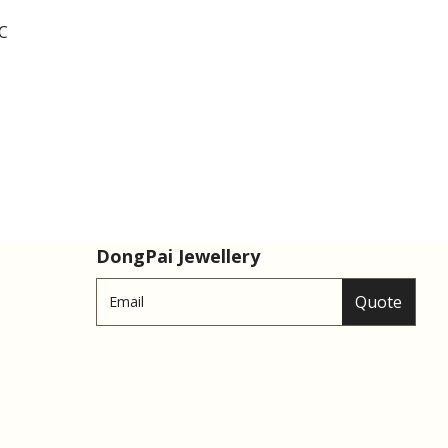
C
DongPai Jewellery
Quote