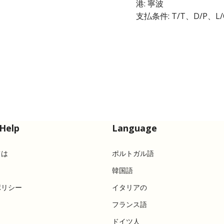
港: 寧波
支払条件: T/T、D/P、L/
Help
Language
ては
ポルトガル語
韓国語
ポリシー
イタリアの
フランス語
ドイツ人