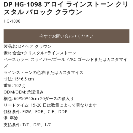
DP HG-1098 アロイ ラインストーン クリ
スタル バロック クラウン
HG-1098
今すぐお問い合わせください
製品名: DP ヘア クラウン
素材:合金+クリスタル+ラインストーン
ベースカラー: スライバー/ゴールド/KC ゴールドまたはカスタマイ
ズ
ラインストーンの色:白またはカスタマイズ
寸法: 15*6.5 cm
重量: 102 g
ODM/OEM: 承認済み
梱包: 60*50*40cm 20ダースの箱入り
リードタイム: 15-20 日は数量によって異なります
価格条件: EXW、FOB、CIF、DDP
港: 寧波
支払条件: T/T、D/P、L/C