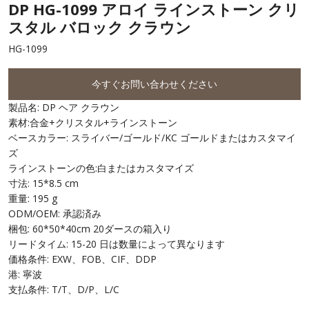
DP HG-1099 アロイ ラインストーン クリ
スタル バロック クラウン
HG-1099
今すぐお問い合わせください
製品名: DP ヘア クラウン
素材:合金+クリスタル+ラインストーン
ベースカラー: スライバー/ゴールド/KC ゴールドまたはカスタマイ
ズ
ラインストーンの色:白またはカスタマイズ
寸法: 15*8.5 cm
重量: 195 g
ODM/OEM: 承認済み
梱包: 60*50*40cm 20ダースの箱入り
リードタイム: 15-20 日は数量によって異なります
価格条件: EXW、FOB、CIF、DDP
港: 寧波
支払条件: T/T、D/P、L/C