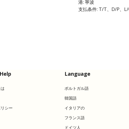
港: 寧波
支払条件: T/T、D/P、L/
Help
Language
ては
ポルトガル語
韓国語
ポリシー
イタリアの
フランス語
ドイツ人