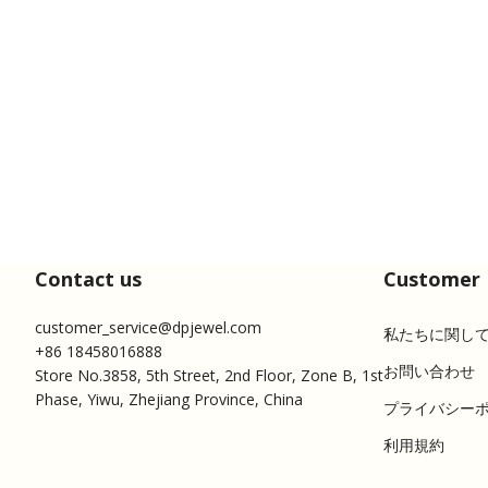
Contact us
Customer 
customer_service@dpjewel.com
私たちに関し
+86 18458016888
お問い合わせ
Store No.3858, 5th Street, 2nd Floor, Zone B, 1st
Phase, Yiwu, Zhejiang Province, China
プライバシー
利用規約