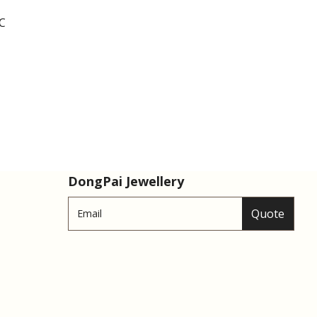
C
DongPai Jewellery
Quote