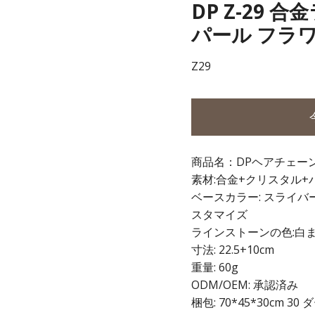
DP Z-29
パール フラワ
Z29
商品名：DPヘアチェー
素材:合金+クリスタル+
ベースカラー: スライバ
スタマイズ
ラインストーンの色:白
寸法: 22.5+10cm
重量: 60g
ODM/OEM: 承認済み
梱包: 70*45*30cm 30