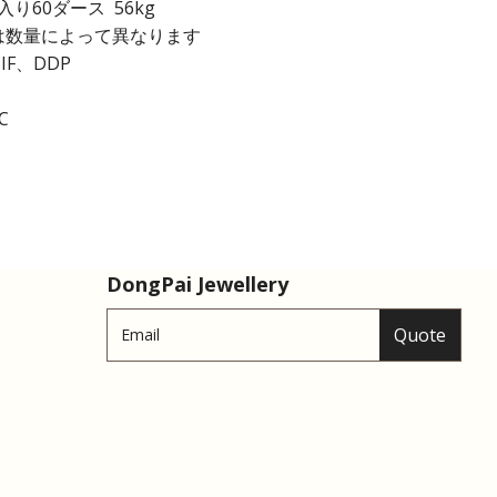
り60ダース 56kg
 日は数量によって異なります
IF、DDP
C
DongPai Jewellery
Quote